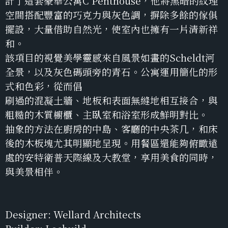
計了這套豪華公寓C Penthouse，他將黑暗的紋理
空間搭配豐富的巧克力與灰色調，摒除多餘的傢俱
擺設，大量借助自然光，使室內也擁有一片清新祥
和。
該項目的視覺美學靈感來自風景如畫的Scheldt河
全景，以及灰色碼頭旁的青石。公寓運用簡化的形
式和色彩，從而倡
刷過的混凝土牆、地板和表面無縫地相互接合，與
粗糙的木質櫥櫃、主臥室和浴室形成鮮明對比。
抽象的方法在廚房的中島、客廳的中央茶几，和床
後的木板塊尤其明顯地呈現。用餐區還能夠俯瞰遠
處的安特衛普天際線及大教堂，享用美食的同時，
與美景相伴。
Designer: Wellard Architects