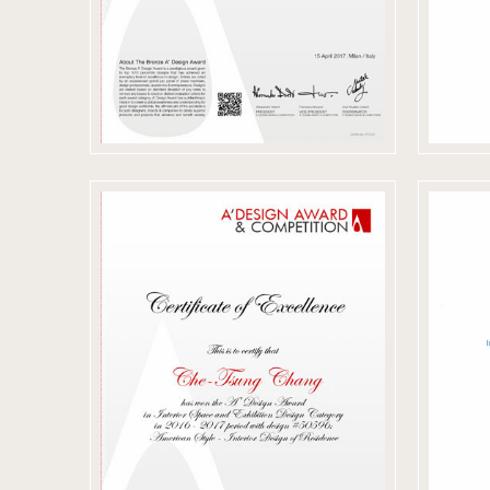
2
2017 義大利
A'Design Award
& Competition
50596 鐵獎