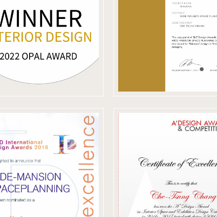
ondon (OPAL)
AWARDS
傑出地產大獎
2017 義大利
016 英國 SBID
A'Design Aw
nternational
& Competiti
esign Awards