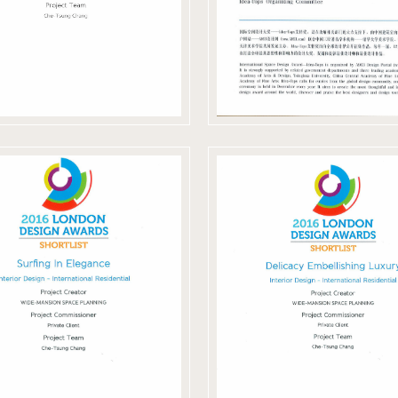
2016 LOND
016 LONDON
DESIGN
DESIGN
AWARDS-
AWARDS-
Delicacy
Surfing In
Embellishi
Elegance
Luxury
2016 英國倫敦入圍