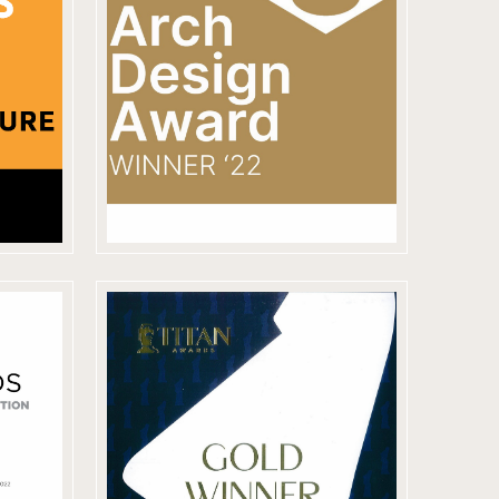
Design Award
銅獎
LT
2022 美國 TITAN
Property