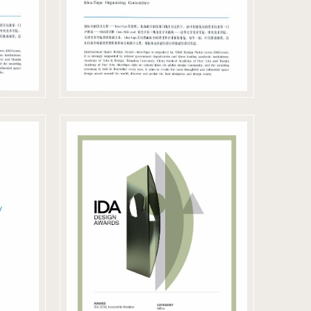
ON
IDA
international
Design Awards
ng
2016 美國 得獎證書