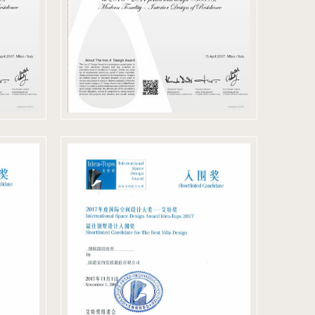
50595 鐵獎
間設
2017 國際空間設
計大獎
艾特獎