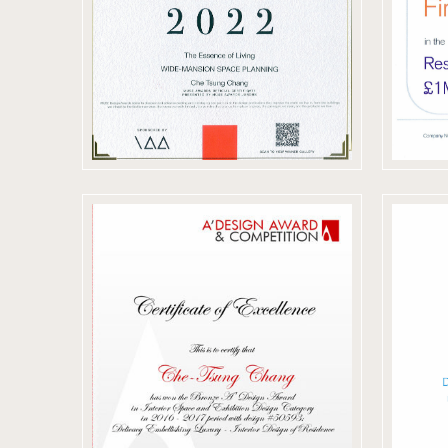
2017 義大利
A'Design Award
d
& Competition
50593 銅獎