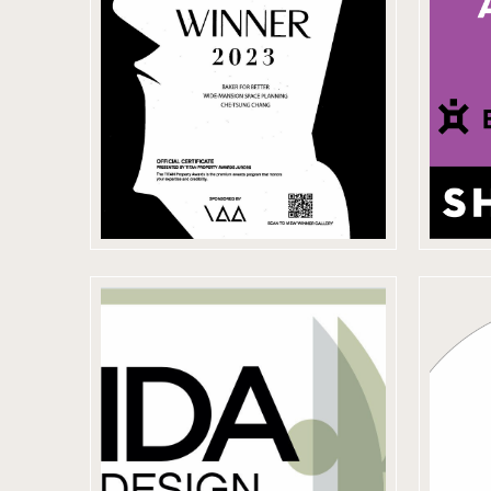
Property
D
Awards 金獎
2022
International
Design Awards-
Pr