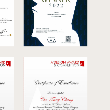
Awards 金獎
2017 義大利
ard
A'Design Award
on
& Competition