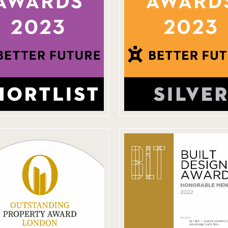
esign Awards
DESIGN
巴黎設計大獎
AWARDS
2022英國倫敦
Outstanding
2022 瑞士BUI
operty Award
DESIGN